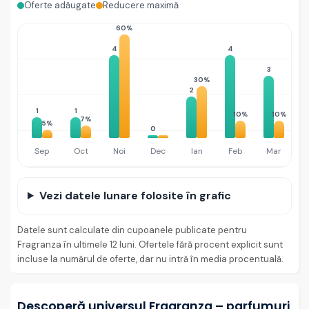
Oferte adăugate
Reducere maximă
60%
4
4
3
30%
2
1
1
10%
10%
7%
5%
0
Sep
Oct
Noi
Dec
Ian
Feb
Mar
Vezi datele lunare folosite în grafic
Datele sunt calculate din cupoanele publicate pentru
Fragranza în ultimele 12 luni. Ofertele fără procent explicit sunt
incluse la numărul de oferte, dar nu intră în media procentuală.
Descoperă universul Fragranza – parfumuri