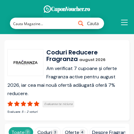
Cauta
Coduri Reducere
Fragranza
august 2026
Am verificat 7 cupoane și oferte
Fragranza active pentru august
2026, iar cea mai nouă ofertă adăugată oferă 7%
reducere.
Evaluarea ta:
niciuna
Evaluare:
5
-
2
voturi
Toate
Coduri
Oferte
Despre Fragranza
7
3
4