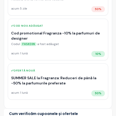
acum 5 zile
50%
✅
COD NOU ADĂUGAT
Cod promotional Fragranza -10% la parfumuri de
designer
Codul
a fost adăugat
FASHION
acum 1 lună
10%
✅
OFERTĂ NOUĂ
SUMMER SALE la Fragranza: Reduceri de până la
-50% la parfumurile preferate
acum 1 lună
50%
Cum verificăm cupoanele și ofertele