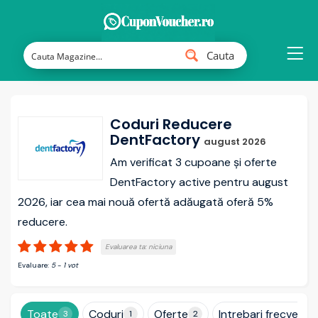
Cauta
Coduri Reducere
DentFactory
august 2026
Am verificat 3 cupoane și oferte
DentFactory active pentru august
2026, iar cea mai nouă ofertă adăugată oferă 5%
reducere.
Evaluarea ta:
niciuna
Evaluare:
5
-
1
vot
Toate
Coduri
Oferte
Intrebari frecvente
3
1
2