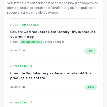
Vezi istoricul modificărilor din această pagină și descoperă ce
oferte și coduri promoționale DentFactory au fost publicate
recent și care dintre ele au expirat.
✅
COD NOU ADĂUGAT
Eclusiv: Cod reducere DentFactory -5% la produse
cu pret intreg
Codul
a fost adăugat
CUPONVOUCHER5
acum 5 luni
5%
✅
OFERTĂ NOUĂ
Promotii Dentafactory: reduceri pana la -44% la
produsele selectate
acum 5 luni
44%
✅
OFERTĂ NOUĂ