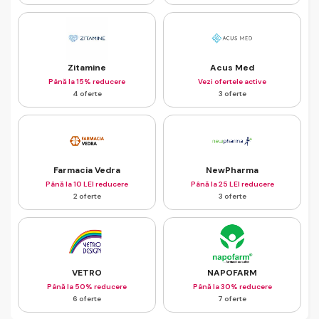
Zitamine
Acus Med
Până la 15% reducere
Vezi ofertele active
4 oferte
3 oferte
Farmacia Vedra
NewPharma
Până la 10 LEI reducere
Până la 25 LEI reducere
2 oferte
3 oferte
VETRO
NAPOFARM
Până la 50% reducere
Până la 30% reducere
6 oferte
7 oferte