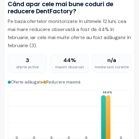
Când apar cele mai bune coduri de
reducere DentFactory?
Pe baza ofertelor monitorizate în ultimele 12 luni, cea
mai mare reducere observată a fost de 44% în
februarie, iar cele mai multe oferte au fost adăugate în
februarie (3).
3
44%
n/a
oferte active
maxim observat
media lunii curente
Oferte adăugate
Reducere maximă
3
44%
0
0
0
0
0
0