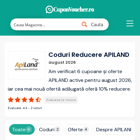
Cauta
Coduri Reducere APILAND
august 2026
Am verificat 6 cupoane și oferte
APILAND active pentru august 2026,
iar cea mai nouă ofertă adăugată oferă 10% reducere.
Evaluarea ta:
niciuna
Evaluare:
4.4
-
3
voturi
Toate
Coduri
Oferte
Despre APILAND
6
2
4