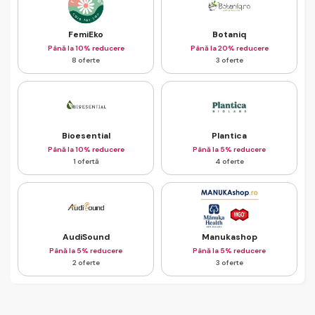
FemiEko
Botaniq
Până la 10% reducere
Până la 20% reducere
8 oferte
3 oferte
Bioesential
Plantica
Până la 10% reducere
Până la 5% reducere
1 ofertă
4 oferte
AudiSound
Manukashop
Până la 5% reducere
Până la 5% reducere
2 oferte
3 oferte