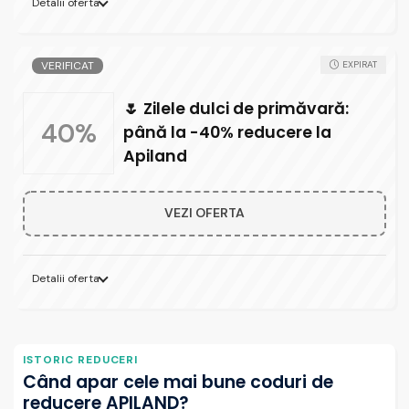
Detalii oferta
VERIFICAT
EXPIRAT
🌷 Zilele dulci de primăvară:
40%
până la -40% reducere la
Apiland
VEZI OFERTA
Detalii oferta
ISTORIC REDUCERI
Când apar cele mai bune coduri de
reducere APILAND?