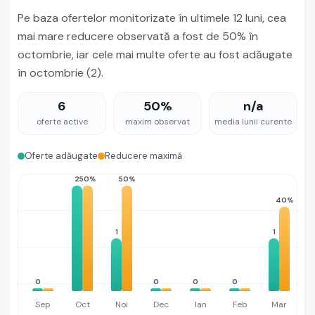
Pe baza ofertelor monitorizate în ultimele 12 luni, cea
mai mare reducere observată a fost de 50% în
octombrie, iar cele mai multe oferte au fost adăugate
în octombrie (2).
6
50%
n/a
oferte active
maxim observat
media lunii curente
Oferte adăugate
Reducere maximă
2
50%
50%
40%
1
1
1
0
0
0
0
Sep
Oct
Noi
Dec
Ian
Feb
Mar