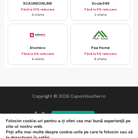
SCAUNEONLINE
Scule365
Până la 10% reducere
Până la 5% reducere
4 oferte
2 oferte
Atomico
Paa Home
Până la 4% reducere
Până la 5% reducere
4 oferte
8 oferte
Copyright © 2026 CuponVoucher.ro
◎
Adaugă în Chrome
Folosim cookie-uri pentru a-ți oferi cea mai bună experiență pe
site-ul nostru web.
Blog
Politica de confidențialitate
Politica fișiere cookies
Poți afla mai multe despre cookie-urile pe care le folosim sau să
le dezactivezi în
setări
.