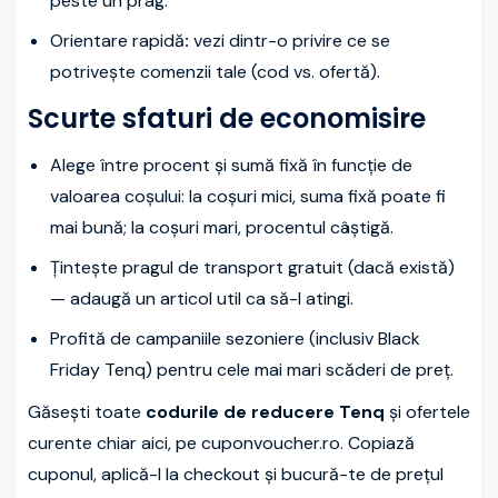
peste un prag.
Orientare rapidă
:
vezi dintr-o privire ce se
potrivește comenzii tale (cod vs. ofertă).
Scurte sfaturi de economisire
Alege între procent și sumă fixă în funcție de
valoarea coșului: la coșuri mici, suma fixă poate fi
mai bună; la coșuri mari, procentul câștigă.
Țintește pragul de transport gratuit (dacă există)
— adaugă un articol util ca să-l atingi.
Profită de campaniile sezoniere (inclusiv Black
Friday Tenq) pentru cele mai mari scăderi de preț.
Găsești toate
codurile de reducere Tenq
și ofertele
curente chiar aici, pe cuponvoucher.ro. Copiază
cuponul, aplică-l la checkout și bucură-te de prețul