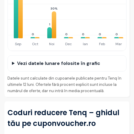
30%
1
0
0
0
0
0
Sep
Oct
Noi
Dec
Ian
Feb
Mar
Vezi datele lunare folosite în grafic
Datele sunt calculate din cupoanele publicate pentru Tenq în
ultimele 12 luni. Ofertele fără procent explicit sunt incluse la
numărul de oferte, dar nu intră în media procentuală.
Coduri reducere Tenq – ghidul
tău pe cuponvoucher.ro