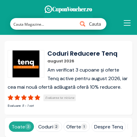
Cauta
Coduri Reducere Tenq
august 2026
Am verificat 3 cupoane și oferte
Tenq active pentru august 2026, iar
cea mai nouă ofertă adăugată oferă 10% reducere.
Evaluarea ta:
niciuna
Evaluare:
5
-
1
vot
Toate
Coduri
Oferte
Despre Tenq
Cu
3
2
1