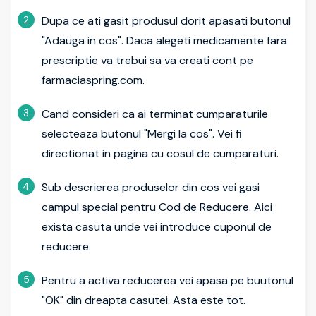
2
Dupa ce ati gasit produsul dorit apasati butonul
"Adauga in cos". Daca alegeti medicamente fara
prescriptie va trebui sa va creati cont pe
farmaciaspring.com.
3
Cand consideri ca ai terminat cumparaturile
selecteaza butonul "Mergi la cos". Vei fi
directionat in pagina cu cosul de cumparaturi.
4
Sub descrierea produselor din cos vei gasi
campul special pentru Cod de Reducere. Aici
exista casuta unde vei introduce cuponul de
reducere.
5
Pentru a activa reducerea vei apasa pe buutonul
"OK" din dreapta casutei. Asta este tot.