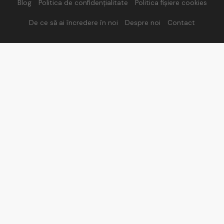
Blog
Politica de confidențialitate
Politica fișiere cookies
De ce să ai încredere în noi
Despre noi
Contact