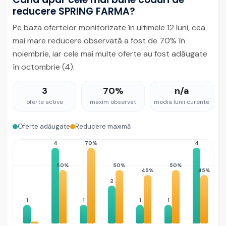
reducere SPRING FARMA?
Pe baza ofertelor monitorizate în ultimele 12 luni, cea
mai mare reducere observată a fost de 70% în
noiembrie, iar cele mai multe oferte au fost adăugate
în octombrie (4).
3
70%
n/a
oferte active
maxim observat
media lunii curente
Oferte adăugate
Reducere maximă
4
70%
4
50%
50%
50%
45%
45%
2
1
1
1
1