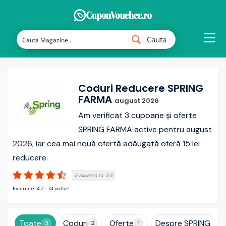
Cauta
Coduri Reducere SPRING
FARMA
august 2026
Am verificat 3 cupoane și oferte
SPRING FARMA active pentru august
2026, iar cea mai nouă ofertă adăugată oferă 15 lei
reducere.
Evaluarea ta:
3.8
Evaluare:
4.7
-
14
voturi
Toate
Coduri
Oferte
Despre SPRING FA
3
2
1