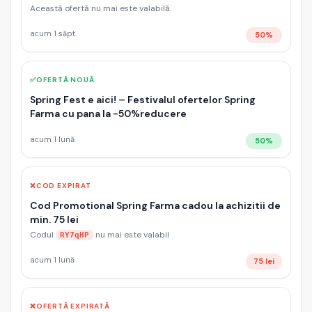
Această ofertă nu mai este valabilă.
acum 1 săpt.
50%
✅
OFERTĂ NOUĂ
Spring Fest e aici! – Festivalul ofertelor Spring
Farma cu pana la -50%reducere
acum 1 lună
50%
❌
COD EXPIRAT
Cod Promotional Spring Farma cadou la achizitii de
min. 75 lei
Codul
nu mai este valabil
RY7qHP
acum 1 lună
75 lei
❌
OFERTĂ EXPIRATĂ