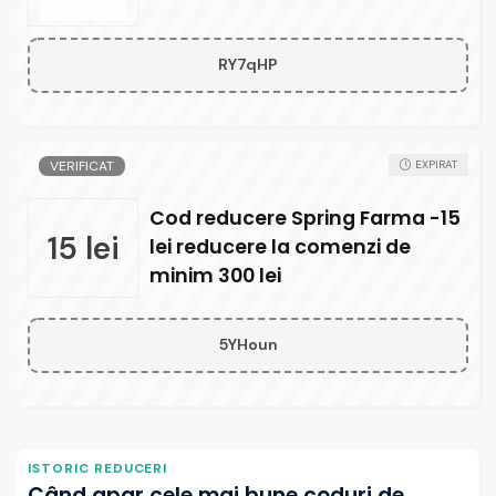
RY7qHP
VERIFICAT
EXPIRAT
Cod reducere Spring Farma -15
15 lei
lei reducere la comenzi de
minim 300 lei
5YHoun
ISTORIC REDUCERI
Când apar cele mai bune coduri de