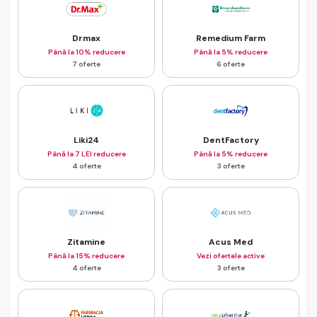
Drmax
Remedium Farm
Până la 10% reducere
Până la 5% reducere
7 oferte
6 oferte
Liki24
DentFactory
Până la 7 LEI reducere
Până la 5% reducere
4 oferte
3 oferte
Zitamine
Acus Med
Până la 15% reducere
Vezi ofertele active
4 oferte
3 oferte