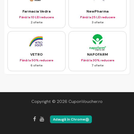
Farmacia Vedra
NewPharma
Până la 10 LEI reducere
Până la 25 LEI reducere
2 oferte
3 oferte
VETRO
NAPOFARM
Până la 50% reducere
Până la 30% reducere
6 oferte
7 oferte
Copyright © 2026 CuponVoucher.ro
◎
Adaugă în Chrome