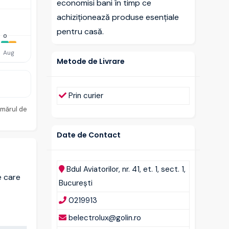
economisi bani în timp ce
achiziționează produse esențiale
pentru casă.
0
Aug
Metode de Livrare
Prin curier
umărul de
Date de Contact
Bdul Aviatorilor, nr. 41, et. 1, sect. 1,
e care
București
0219913
belectrolux@golin.ro