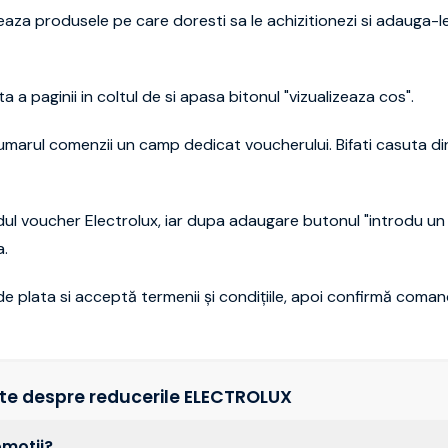
aza produsele pe care doresti sa le achizitionezi si adauga-le
a paginii in coltul de si apasa bitonul "vizualizeaza cos".
sumarul comenzii un camp dedicat voucherului. Bifati casuta di
ul voucher Electrolux, iar dupa adaugare butonul "introdu u
a.
e plata si acceptă termenii și condițiile, apoi confirmă coma
nte despre reducerile ELECTROLUX
omotii?