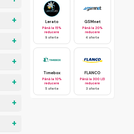
Lerato
GSMnet
Până la 15%
Până la 20%
reducere
reducere
9 oferte
4 oferte
Timebox
FLANCO
Până la 10%
Până la 300 LEI
reducere
reducere
5 oferte
3 oferte