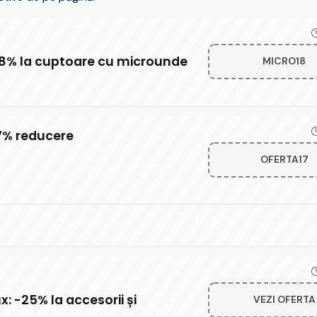
18% la cuptoare cu microunde
MICRO18
7% reducere
OFERTA17
x: -25% la accesorii și
VEZI OFERTA