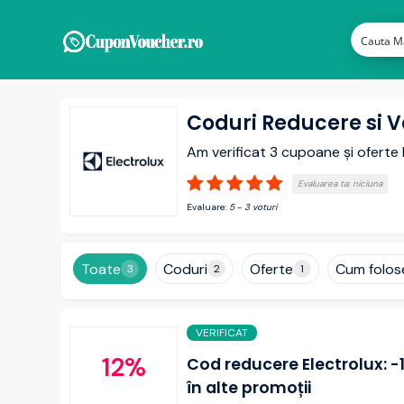
Coduri Reducere si V
Am verificat 3 cupoane și ofert
Evaluarea ta:
niciuna
Evaluare:
5
-
3
voturi
Toate
Coduri
Oferte
Cum folos
3
2
1
VERIFICAT
12%
Cod reducere Electrolux: -
în alte promoții