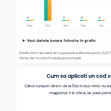
0
0
0
0
Sep
Oct
Noi
Dec
Ian
Vezi datele lunare folosite în grafic
Datele sunt calculate din cupoanele publicate pentru ELECTRO
oferte, dar nu intră în media procentuală.
Cum sa aplicati un cod v
Când cumperi direct de la Electrolux nimic nu est
magazinul ti le ofera, iar pasii pe