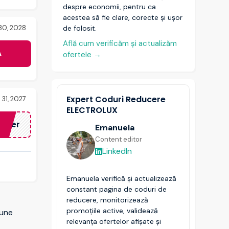
despre economii, pentru ca
acestea să fie clare, corecte și ușor
 30, 2028
de folosit.
Află cum verificăm și actualizăm
A
ofertele
→
Expert Coduri Reducere
 31, 2027
ELECTROLUX
etter
Emanuela
Content editor
LinkedIn
Emanuela verifică și actualizează
constant pagina de coduri de
reducere, monitorizează
promoțiile active, validează
bune
relevanța ofertelor afișate și