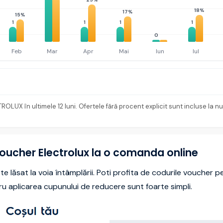
18%
17%
15%
1
1
1
1
0
Feb
Mar
Apr
Mai
Iun
Iul
LUX în ultimele 12 luni. Ofertele fără procent explicit sunt incluse la n
oucher Electrolux la o comanda online
e lăsat la voia întâmplării. Poti profita de codurile voucher p
ntru aplicarea cupunului de reducere sunt foarte simpli.