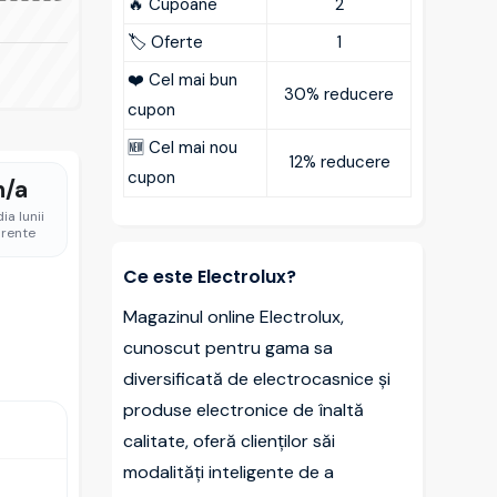
🔥 Cupoane
2
🏷️ Oferte
1
❤️ Cel mai bun
30% reducere
cupon
🆕 Cel mai nou
12% reducere
cupon
n/a
ia lunii
rente
Ce este Electrolux?
Magazinul online Electrolux,
cunoscut pentru gama sa
diversificată de electrocasnice și
produse electronice de înaltă
calitate, oferă clienților săi
modalități inteligente de a