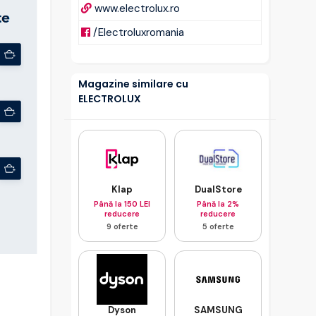
www.electrolux.ro
/Electroluxromania
Magazine similare cu
ELECTROLUX
Klap
DualStore
Până la 150 LEI
Până la 2%
reducere
reducere
9 oferte
5 oferte
Dyson
SAMSUNG