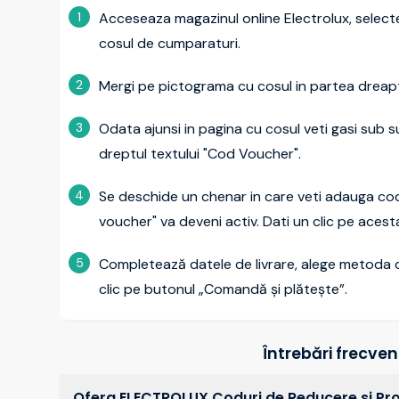
1
Acceseaza magazinul online Electrolux, selecte
cosul de cumparaturi.
2
Mergi pe pictograma cu cosul in partea dreapta 
3
Odata ajunsi in pagina cu cosul veti gasi sub 
dreptul textului "Cod Voucher".
4
Se deschide un chenar in care veti adauga cod
voucher" va deveni activ. Dati un clic pe acest
5
Completează datele de livrare, alege metoda d
clic pe butonul „Comandă și plătește”.
Întrebări frecve
Ofera ELECTROLUX Coduri de Reducere si Pr