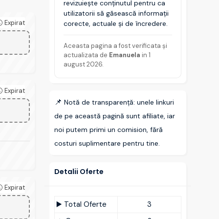
revizuiește conținutul pentru ca
utilizatorii să găsească informații
Expirat
corecte, actuale și de încredere.
Aceasta pagina a fost verificata și
actualizata de
Emanuela
in
1
august 2026
.
Expirat
📌
Notă de transparență: unele linkuri
de pe această pagină sunt afiliate, iar
noi putem primi un comision, fără
costuri suplimentare pentru tine.
Detalii Oferte
Expirat
▶️ Total Oferte
3