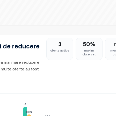
3
50%
i de reducere
oferte active
maxim
med
observat
cu
 cea mai mare reducere
 multe oferte au fost
4
30%
25%