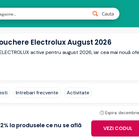
Cauta
ouchere Electrolux August 2026
e ELECTROLUX active pentru august 2026, iar cea mai nouă of
esti
Intrebari frecvente
Activitate
Expira: decembrie
12% la produsele ce nu se află
VEZI CODUL
BUYN