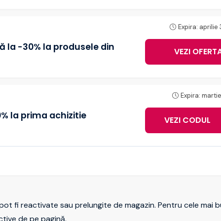
Expira: aprilie
ă la -30% la produsele din
VEZI OFERT
Expira: martie
% la prima achizitie
VEZI CODUL
ewsl
pot fi reactivate sau prelungite de magazin. Pentru cele mai 
ctive de pe pagină.