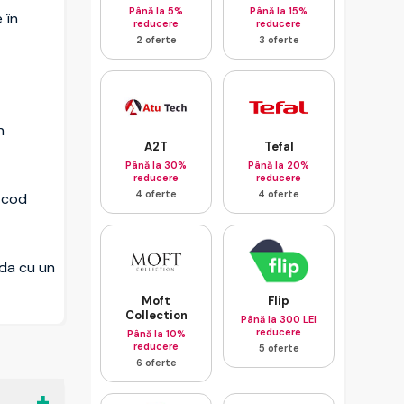
Până la 5%
Până la 15%
 în
reducere
reducere
2 oferte
3 oferte
n
A2T
Tefal
Până la 30%
Până la 20%
reducere
reducere
4 oferte
4 oferte
n cod
nda cu un
Moft
Flip
Collection
Până la 300 LEI
reducere
Până la 10%
reducere
5 oferte
6 oferte