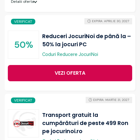
Detalii oferta
VERIFICAT
EXPIRA: APRILIE 30, 2027
Reduceri JocuriNoi de până la –
50%
50% la jocuri PC
Coduri Reducere JocuriNoi
VEZI OFERTA
VERIFICAT
EXPIRA: MARTIE 31, 2027
Transport gratuit la
cumpărături de peste 499 Ron
pe jocurinoi.ro