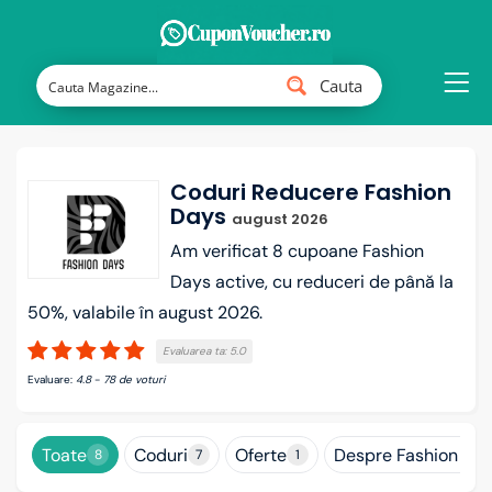
Cauta
Coduri Reducere Fashion
Days
august 2026
Am verificat 8 cupoane Fashion
Days active, cu reduceri de până la
50%, valabile în august 2026.
Evaluarea ta:
5.0
Evaluare:
4.8
-
78
de voturi
Toate
Coduri
Oferte
Despre Fashion Da
8
7
1