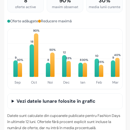
8
90%
30%
oferte active
maxim observat
media lunii curente
Oferte adăugate
Reducere maximă
90%
2
18
50%
12
40%
10
9
9
33%
30%
8
8
30%
25%
Sep
Oct
Noi
Dec
Ian
Feb
Mar
Vezi datele lunare folosite în grafic
Datele sunt calculate din cupoanele publicate pentru Fashion Days
în ultimele 12 luni. Ofertele fără procent explicit sunt incluse la
numărul de oferte, dar nu intră în media procentuală.