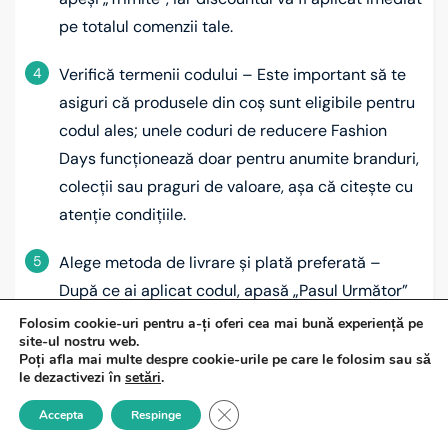
pe totalul comenzii tale.
4
Verifică termenii codului – Este important să te
asiguri că produsele din coș sunt eligibile pentru
codul ales; unele coduri de reducere Fashion
Days funcționează doar pentru anumite branduri,
colecții sau praguri de valoare, așa că citește cu
atenție condițiile.
5
Alege metoda de livrare și plată preferată –
După ce ai aplicat codul, apasă „Pasul Următor”
ca să selectezi opțiunea de livrare și metoda de
Folosim cookie-uri pentru a-ți oferi cea mai bună experiență pe
site-ul nostru web.
plată dorită; dacă ai uitat să aplici codul anterior,
Poți afla mai multe despre cookie-urile pe care le folosim sau să
vei mai avea o șansă să-l introduci chiar înainte
le dezactivezi în
setări
.
de a apăsa pe „Finalizează Comanda”.
Close GDPR Cookie Banner
Accepta
Respinge