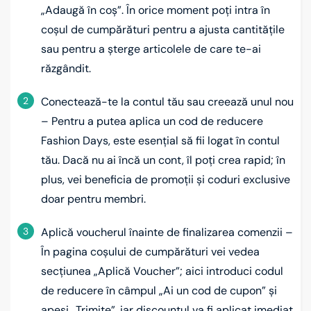
„Adaugă în coș”. În orice moment poți intra în
coșul de cumpărături pentru a ajusta cantitățile
sau pentru a șterge articolele de care te-ai
răzgândit.
2
Conectează-te la contul tău sau creează unul nou
– Pentru a putea aplica un cod de reducere
Fashion Days, este esențial să fii logat în contul
tău. Dacă nu ai încă un cont, îl poți crea rapid; în
plus, vei beneficia de promoții și coduri exclusive
doar pentru membri.
3
Aplică voucherul înainte de finalizarea comenzii –
În pagina coșului de cumpărături vei vedea
secțiunea „Aplică Voucher”; aici introduci codul
de reducere în câmpul „Ai un cod de cupon” și
apeși „Trimite”, iar discountul va fi aplicat imediat